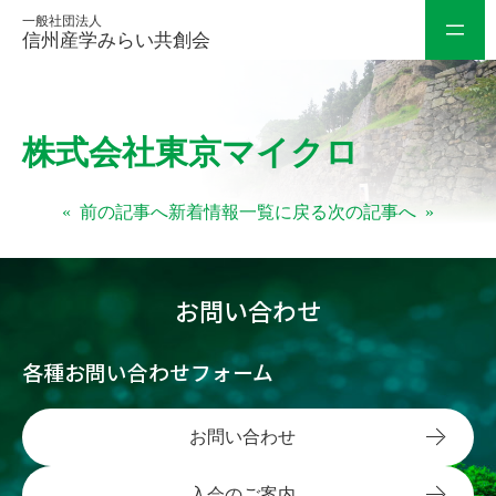
一般社団法人
信州産学みらい共創会
内
株式会社東京マイクロ
容
を
«
前の記事へ
新着情報一覧に戻る
次の記事へ
»
ス
キ
ッ
お問い合わせ
プ
各種お問い合わせフォーム
お問い合わせ
入会のご案内