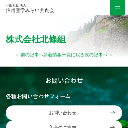
一般社団法人
信州産学みらい共創会
内
株式会社北條組
容
を
«
前の記事へ
新着情報一覧に戻る
次の記事へ
»
ス
キ
ッ
お問い合わせ
プ
各種お問い合わせフォーム
お問い合わせ
入会のご案内