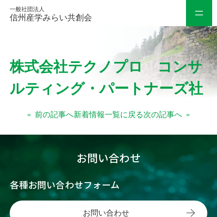
一般社団法人
信州産学みらい共創会
内
株式会社テクノプロ コンサ
容
を
ルティング・パートナーズ社
ス
キ
«
前の記事へ
新着情報一覧に戻る
次の記事へ
»
ッ
プ
お問い合わせ
各種お問い合わせフォーム
お問い合わせ