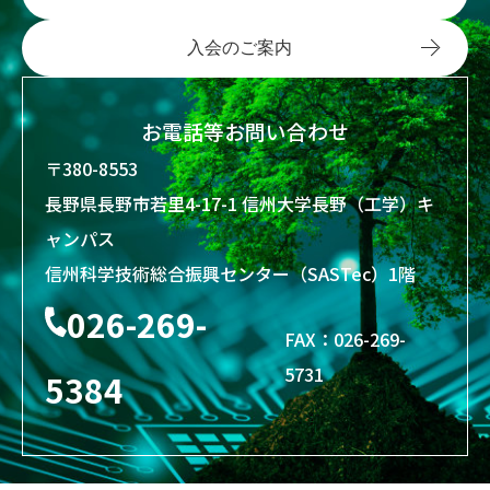
入会のご案内
お電話等お問い合わせ
〒380-8553
長野県長野市若里4-17-1 信州大学長野（工学）キ
ャンパス
信州科学技術総合振興センター（SASTec）1階
026-269-
FAX：026-269-
5731
5384